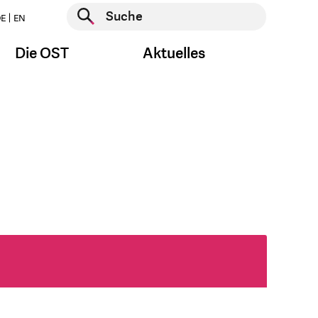
Suche starten
E
EN
Suche starten
Die OST
Aktuelles