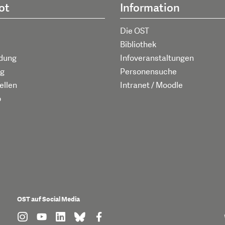
ot
Information
Die OST
Bibliothek
ldung
Infoveranstaltungen
g
Personensuche
ellen
Intranet / Moodle
p
OST auf Social Media
find us on: instagram
find us on: youtube
find us on: linkedin
find us on: bluesky
find us on: facebook