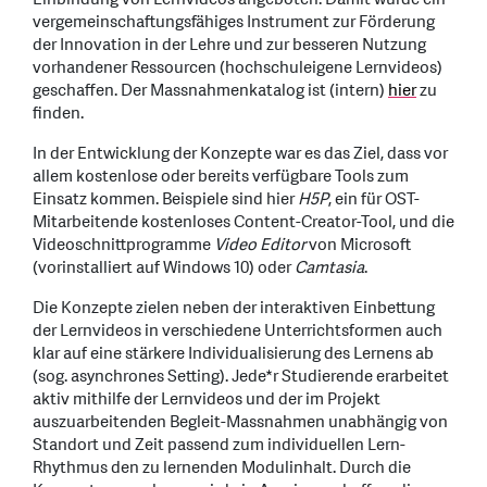
vergemeinschaftungsfähiges Instrument zur Förderung
der Innovation in der Lehre und zur besseren Nutzung
vorhandener Ressourcen (hochschuleigene Lernvideos)
geschaffen. Der Massnahmenkatalog ist (intern)
hier
zu
finden.
In der Entwicklung der Konzepte war es das Ziel, dass vor
allem kostenlose oder bereits verfügbare Tools zum
Einsatz kommen. Beispiele sind hier
H5P
, ein für OST-
Mitarbeitende kostenloses Content-Creator-Tool, und die
Videoschnittprogramme
Video Editor
von Microsoft
(vorinstalliert auf Windows 10) oder
Camtasia
.
Die Konzepte zielen neben der interaktiven Einbettung
der Lernvideos in verschiedene Unterrichtsformen auch
klar auf eine stärkere Individualisierung des Lernens ab
(sog. asynchrones Setting). Jede*r Studierende erarbeitet
aktiv mithilfe der Lernvideos und der im Projekt
auszuarbeitenden Begleit-Massnahmen unabhängig von
Standort und Zeit passend zum individuellen Lern-
Rhythmus den zu lernenden Modulinhalt. Durch die