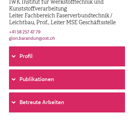
IWK Institut für Werkstofftechnik und
Kunststoffverarbeitung
Leiter Fachbereich Faserverbundtechnik /
Leichtbau, Prof., Leiter MSE Geschäftsstelle
+41 58 257 47 79
gion.barandun
@
ost.ch
Profil
Publikationen
Betreute Arbeiten