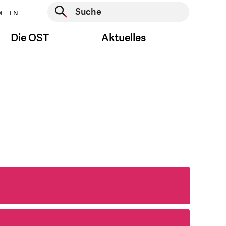
Suche starten
E
EN
Suche starten
Die OST
Aktuelles