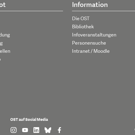
ot
Information
Die OST
Bibliothek
ldung
Infoveranstaltungen
g
Personensuche
ellen
Intranet / Moodle
p
OST auf Social Media
find us on: instagram
find us on: youtube
find us on: linkedin
find us on: bluesky
find us on: facebook