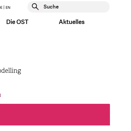
Suche starten
E
EN
Suche starten
Die OST
Aktuelles
delling
8