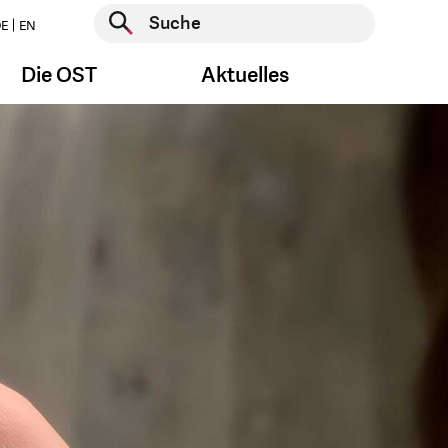
Suche starten
E
EN
Suche starten
Die OST
Aktuelles