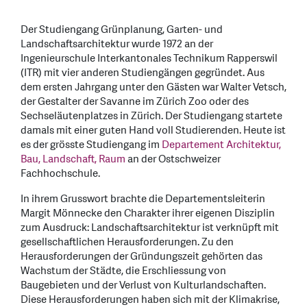
Der Studiengang Grünplanung, Garten- und
Landschaftsarchitektur wurde 1972 an der
Ingenieurschule Interkantonales Technikum Rapperswil
(ITR) mit vier anderen Studiengängen gegründet. Aus
dem ersten Jahrgang unter den Gästen war Walter Vetsch,
der Gestalter der Savanne im Zürich Zoo oder des
Sechseläutenplatzes in Zürich. Der Studiengang startete
damals mit einer guten Hand voll Studierenden. Heute ist
es der grösste Studiengang im
Departement Architektur,
Bau, Landschaft, Raum
an der Ostschweizer
Fachhochschule.
In ihrem Grusswort brachte die Departementsleiterin
Margit Mönnecke den Charakter ihrer eigenen Disziplin
zum Ausdruck: Landschaftsarchitektur ist verknüpft mit
gesellschaftlichen Herausforderungen. Zu den
Herausforderungen der Gründungszeit gehörten das
Wachstum der Städte, die Erschliessung von
Baugebieten und der Verlust von Kulturlandschaften.
Diese Herausforderungen haben sich mit der Klimakrise,