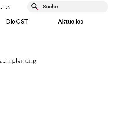
Suche starten
E
EN
Suche starten
Die OST
Aktuelles
 Raumplanung