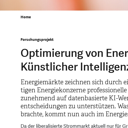
Home
Forschungsprojekt
Optimierung von Ener
Künstlicher Intelligen
Energiemärkte zeichnen sich durch ei
tigen Energie­konzerne profes­sionell
zuneh­mend auf daten­basierte KI-We
entschei­dungen zu unter­stützen. Was
brachte, kommt nun auch im Energie­
Da der liberalisierte Strommarkt aktuell nur fü