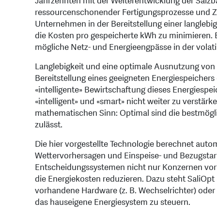
Jahrzehnten mit der Weiterentwicklung der Salzba
ressourcenschonender Fertigungsprozesse und Zel
Unternehmen in der Bereitstellung einer langlebi
die Kosten pro gespeicherte kWh zu minimieren. E
mögliche Netz- und Energieengpässe in der volati
Langlebigkeit und eine optimale Ausnutzung von 
Bereitstellung eines geeigneten Energiespeichers
«intelligente» Bewirtschaftung dieses Energiespei
«intelligent» und «smart» nicht weiter zu verstärk
mathematischen Sinn: Optimal sind die bestmögl
zulässt.
Die hier vorgestellte Technologie berechnet aut
Wettervorhersagen und Einspeise- und Bezugstarif
Entscheidungssystemen nicht nur Konzernen vorb
die Energiekosten reduzieren. Dazu steht SaliOpt
vorhandene Hardware (z. B. Wechselrichter) oder 
das hauseigene Energiesystem zu steuern.