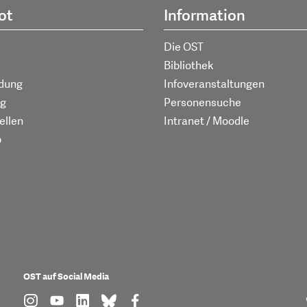
ot
Information
Die OST
Bibliothek
ldung
Infoveranstaltungen
g
Personensuche
ellen
Intranet / Moodle
p
OST auf Social Media
find us on: instagram
find us on: youtube
find us on: linkedin
find us on: bluesky
find us on: facebook