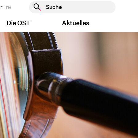
Suche starten
E
EN
Suche starten
Die OST
Aktuelles