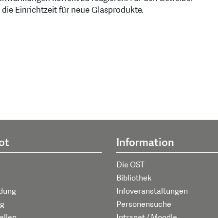
die Einrichtzeit für neue Glasprodukte.
ot
Information
Die OST
Bibliothek
ldung
Infoveranstaltungen
g
Personensuche
ellen
Intranet / Moodle