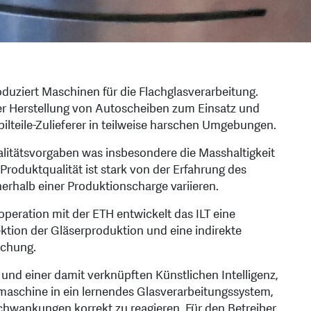
duziert Maschinen für die Flachglasverarbeitung.
r Herstellung von Autoscheiben zum Einsatz und
ilteile-Zulieferer in teilweise harschen Umgebungen.
alitätsvorgaben was insbesondere die Masshaltigkeit
Produktqualität ist stark von der Erfahrung des
rhalb einer Produktionscharge variieren.
eration mit der ETH entwickelt das ILT eine
ektion der Gläserproduktion und eine indirekte
achung.
nd einer damit verknüpften Künstlichen Intelligenz,
smaschine in ein lernendes Glasverarbeitungssystem,
chwankungen korrekt zu reagieren. Für den Betreiber