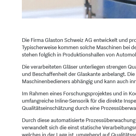
Die Firma Glaston Schweiz AG entwickelt und pro
Typischerweise kommen solche Maschinen bei de
stehen folglich in Produktionshallen von Automob
Die verarbeiteten Gläser unterliegen strengen Qu
und Beschaffenheit der Glaskante anbelangt. Die 
Maschinenbedieners abhängig und kann auch inne
Im Rahmen eines Forschungsprojektes und in Koop
umfangreiche Inline-Sensorik für die direkte Insp
Qualitätseinschätzung durch eine Prozessüberw
Durch diese automatisierte Prozessüberwachung u
verwandelt sich die einst statische Verarbeitung
welches in der Lage ist, umgehend auf Qualitätss