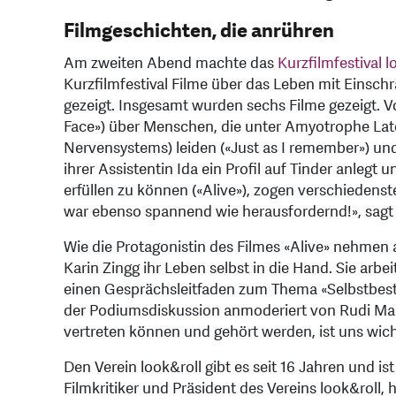
Filmgeschichten, die anrühren
Am zweiten Abend machte das
Kurzfilmfestival l
Kurzfilmfestival Filme über das Leben mit Eins
gezeigt. Insgesamt wurden sechs Filme gezeigt. V
Face») über Menschen, die unter Amyotrophe Late
Nervensystems) leiden («Just as I remember») und e
ihrer Assistentin Ida ein Profil auf Tinder anlegt
erfüllen zu können («Alive»), zogen verschiedens
war ebenso spannend wie herausfordernd!», sagt 
Wie die Protagonistin des Filmes «Alive» nehmen 
Karin Zingg ihr Leben selbst in die Hand. Sie arbe
einen Gesprächsleitfaden zum Thema «Selbstbest
der Podiumsdiskussion anmoderiert von Rudi Maie
vertreten können und gehört werden, ist uns wich
Den Verein look&roll gibt es seit 16 Jahren und ist
Filmkritiker und Präsident des Vereins look&roll