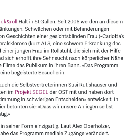
ook&roll
Halt in St.Gallen. Seit 2006 werden an diesem
chränkungen, Schwächen oder mit Behinderungen
on Geschichten einer gesichtsblinden Frau («Carlotta’s
ralsklerose (kurz ALS, eine schwere Erkrankung des
iner jungen Frau im Rollstuhl, die sich mit der Hilfe
 und sich erhofft ihre Sehnsucht nach körperlicher Nähe
te Filme das Publikum in ihren Bann. «Das Programm
eine begeisterte Besucherin.
auch die Selbstvertreterinnen Susi Rutishauser und
iten im
Projekt SEGEL
der OST mit und haben dort
immung in schwierigen Entscheiden» entwickelt. In
r betonten sie: «Dass wir unsere Anliegen selbst
tig.»
 in seiner Form einzigartig. Laut Alex Oberholzer,
, habe das Programm mediale Zugänge verändert.