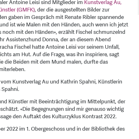
r Antoine Leisi sind Mitglieder im
Kunstverlag Au,
ünstler (GMFK)
, der die ausgestellten Bilder zur
nden gaben im Gespräch mit Renate Ribler spannende
und ist wie Malen mit den Händen, auch wenn ich jetzt
 noch mit den Händen», erzählt Fischel schmunzelnd
ihr Assistenzhund Donna, der an diesem Abend
racha Fischel hatte Antoine Leisi vor seinem Unfall,
chts am Hut. Auf die Frage, was ihn inspiriere, sagt
 Wie die Beiden mit dem Mund malen, durfte das
miterleben.
vom Kunstverlag Au und Kathrin Spahni, Künstlerin
 Spahni.
nd Künstler mit Beeinträchtigung im Mittelpunkt, der
chätzt. «Die Begegnungen sind mir genauso wichtig
ssage den Auftakt des Kulturzyklus Kontrast 2022.
r 2022 im 1. Obergeschoss und in der Bibliothek des