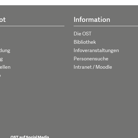
ot
Information
Die OST
Bibliothek
ldung
Infoveranstaltungen
g
Personensuche
ellen
Intranet / Moodle
p
OST auf Social Media