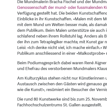
Die Mundmalerin Bracha Fischel und der Mundmale
Genossenschaft der mund- oder fussmalenden K
Verfügung gestellt hat. Die beiden Kunstschaffe
Einblicke in ihr Kunstschaffen. «Malen mit dem M
mit dem Mund um Welten besser male, als damals
dem Publikum. Beim Malen unterstütze sie auch 
schlafend neben ihrem Rollstuhl lag. Anders als B
der ihn zum Tetraplegiker machte, mit Kunst gar ni
Leisi: «Ich denke nicht viel, ich mache einfach.»
Publikum anschliessend in einer «Malkostprobe» 
Beim Podiumsgespräch dabei waren René Aigner 
und Ehefrau des verstorbenen Mundmalers Klaus
Am Kulturzyklus stehen nicht nur Künstlerinnen u
Austausch zwischen den Gästen wird genauso ges
wie die Kunst!», resümiert ein Besucher der Verni
Die rund 80 Kunstwerke sind bis zum 25. Novembe
Fachhochschulzentrums St. Gallen ausgestellt.