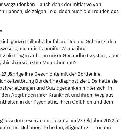
ehr wegzudenken – auch dank der Initiative von
hen Ebenen, sie zeigen Leid, doch auch die Freuden des
»
e ich ganze Hallenbäder füllen. Und der Schmerz, den
gewesen», resümiert Jennifer Wrona ihre
t viele Fragen auf – an unser Gesundheitssystem, aber
 psychisch erkrankten Menschen um?
e 27-Jährige ihre Geschichte mit der Borderline-
ichkeitsstörung Borderline diagnostiziert. Da hatte sie
bstverletzungen und Suizidgedanken hinter sich. In
n den Abgründen ihrer Krankheit und ihrem Weg aus
enthalten in der Psychiatrie, ihren Gefühlen und dem
 grosse Interesse an der Lesung am 27. Oktober 2022 in
zentrums. «Ich möchte helfen, Stigmata zu brechen