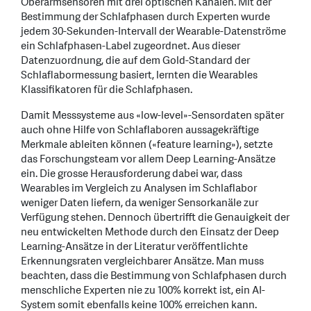
Oberarmsensoren mit drei optischen Kanälen. Mit der
Bestimmung der Schlafphasen durch Experten wurde
jedem 30-Sekunden-Intervall der Wearable-Datenströme
ein Schlafphasen-Label zugeordnet. Aus dieser
Datenzuordnung, die auf dem Gold-Standard der
Schlaflabormessung basiert, lernten die Wearables
Klassifikatoren für die Schlafphasen.
Damit Messsysteme aus «low-level»-Sensordaten später
auch ohne Hilfe von Schlaflaboren aussagekräftige
Merkmale ableiten können («feature learning»), setzte
das Forschungsteam vor allem Deep Learning-Ansätze
ein. Die grosse Herausforderung dabei war, dass
Wearables im Vergleich zu Analysen im Schlaflabor
weniger Daten liefern, da weniger Sensorkanäle zur
Verfügung stehen. Dennoch übertrifft die Genauigkeit der
neu entwickelten Methode durch den Einsatz der Deep
Learning-Ansätze in der Literatur veröffentlichte
Erkennungsraten vergleichbarer Ansätze. Man muss
beachten, dass die Bestimmung von Schlafphasen durch
menschliche Experten nie zu 100% korrekt ist, ein AI-
System somit ebenfalls keine 100% erreichen kann.