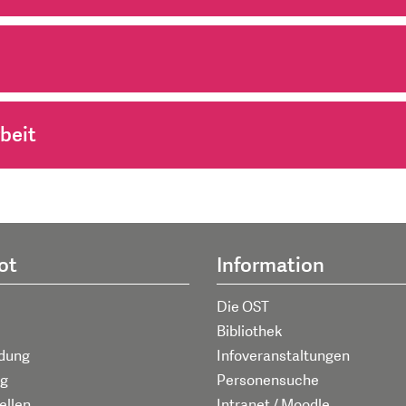
beit
ot
Information
Die OST
Bibliothek
ldung
Infoveranstaltungen
g
Personensuche
ellen
Intranet / Moodle