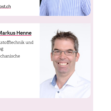
ost.ch
. Markus Henne
kstofftechnik und
ng
echanische