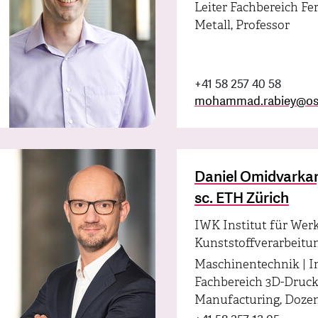
Leiter Fachbereich Fe
Metall, Professor
+41 58 257 40 58
mohammad.rabiey
@
os
Daniel Omidvarkarj
sc. ETH Zürich
IWK Institut für Wer
Kunststoffverarbeitu
Maschinentechnik | In
Fachbereich 3D-Druck
Manufacturing, Doze