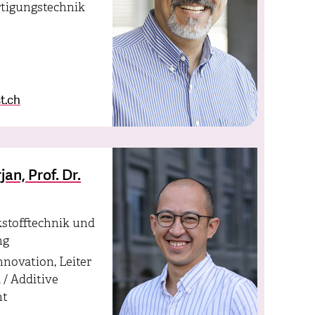
rtigungstechnik
t.ch
an, Prof. Dr.
kstofftechnik und
ng
novation, Leiter
 / Additive
nt