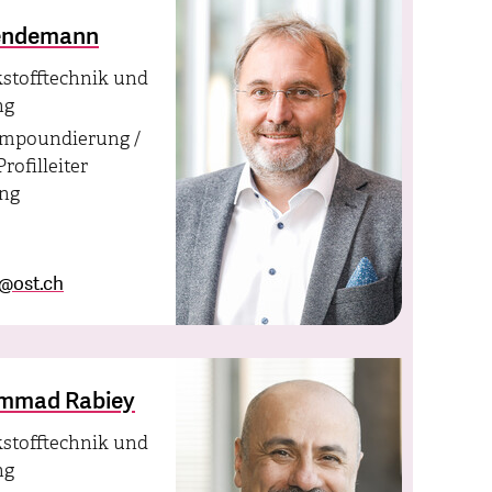
wendemann
kstofftechnik und
ng
ompoundierung /
rofilleiter
ing
@
ost.ch
hammad Rabiey
kstofftechnik und
ng