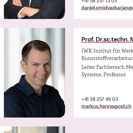
+41 58 257 13 05
daniel.omidvarkarjan
@
Prof. Dr.sc.techn
IWK Institut für Wer
Kunststoffverarbeitu
Leiter Fachbereich M
Systeme, Professor
+41 58 257 49 03
markus.henne
@
ost.ch