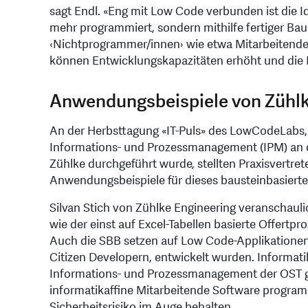
sagt Endl. «Eng mit Low Code verbunden ist die I
mehr programmiert, sondern mithilfe fertiger Bau
‹Nichtprogrammer/innen› wie etwa Mitarbeitende
können Entwicklungskapazitäten erhöht und die 
Anwendungsbeispiele von Zühlk
An der Herbsttagung «IT-Puls» des LowCodeLabs, 
Informations- und Prozessmanagement (IPM) an
Zühlke durchgeführt wurde, stellten Praxisvertre
Anwendungsbeispiele für dieses bausteinbasiert
Silvan Stich von Zühlke Engineering veranschaul
wie der einst auf Excel-Tabellen basierte Offertpr
Auch die SBB setzen auf Low Code-Applikationen,
Citizen Developern, entwickelt wurden. Informatik
Informations- und Prozessmanagement der OST ga
informatikaffine Mitarbeitende Software progra
Sicherheitsrisiko im Auge behalten.