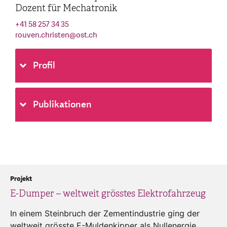
Dozent für Mechatronik
+41 58 257 34 35
rouven.christen
@
ost.ch
Profil
Publikationen
Projekt
E-Dumper – weltweit grösstes Elektrofahrzeug
In einem Steinbruch der Zementindustrie ging der
weltweit grösste E-Muldenkipper als Nullenergie