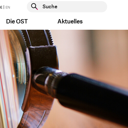
Suche starten
E
EN
Suche starten
Die OST
Aktuelles