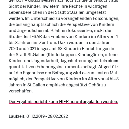
der OST – Ostschweizer Fachhochschule untersucht aus
Sicht der Kinder, inwiefern ihre Rechte in wichtigen
Lebensbereichen in der Stadt St.Gallen umgesetzt
werden. Im Unterschied zu vorangehenden Forschungen,
die bislang hauptsächlich die Perspektive von Kindern
und Jugendlichen ab 9 Jahren fokussierten, rückt die
Studie des IFSAR das Erleben von Kindern im Alter von 4
bis 8 Jahren ins Zentrum. Dazu wurden in den Jahren
2020 und 2021 insgesamt 83 Kinder in Einrichtungen in
der Stadt St.Gallen (Kinderkrippen, Kindergärten, offene
Kinder- und Jugendarbeit, Tagesbetreuung) mittels eines
quantitativen Erhebungsinstruments befragt. Abgestützt
auf die Ergebnisse der Befragung wird es zum ersten Mal
möglich, der Perspektive von Kindern im Alter von 4 bis 8
Jahren in St.Gallen empirisch abgestützt Gehör zu
verschaffen.
Der Ergebnisbericht kann HIER heruntergeladen werden.
Laufzeit:
01.12.2019 - 28.02.2022