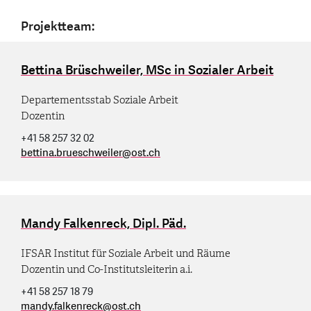
Projektteam:
Bettina Brüschweiler, MSc in Sozialer Arbeit
Departementsstab Soziale Arbeit
Dozentin
+41 58 257 32 02
bettina.brueschweiler
@
ost.ch
Mandy Falkenreck, Dipl. Päd.
IFSAR Institut für Soziale Arbeit und Räume
Dozentin und Co-Institutsleiterin a.i.
+41 58 257 18 79
mandy.falkenreck
@
ost.ch