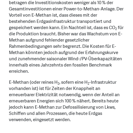
betragen die Investitionskosten weniger als 10 % der
Gesamtinvestitionen einer Power-to-Methan-Anlage. Der
Vorteil von E-Methan ist, dass dieses mit der
bestehenden Erdgasinfrastruktur transportiert und
gespeichert werden kann. Ein Nachteil ist, dass es CO
für
2
die Produktion braucht. Bisher war das Wachstum von E-
Methan aufgrund fehlender gesetzlicher
Rahmenbedingungen sehr begrenzt. Die Kosten für E-
Methan könnten jedoch aufgrund der Erfahrungskurve
und zunehmender saisonaler Wind-/PV-Überkapazitäten
innerhalb eines Jahrzehnts den fossilen Benchmark
erreichen.
E-Methan (oder reines H
, sofern eine H
-Infrastruktur
2
2
vorhanden ist) ist für Zeiten der Knappheit an
erneuerbarer Elektrizität notwendig, wenn der Anteil an
erneuerbaren Energien sich 100 % nähert. Bereits heute
jedoch kann E-Methan zur Defossilisierung von Lkws,
Schiffen und allen Prozessen, die heute Erdgas
verwenden, eingesetzt werden.