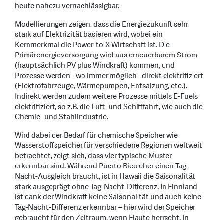
heute nahezu vernachlässigbar.
Modellierungen zeigen, dass die Energiezukunft sehr
stark auf Elektrizität basieren wird, wobei ein
Kernmerkmal die Power-to-X-Wirtschaft ist. Die
Primärenergieversorgung wird aus erneuerbarem Strom
(hauptsächlich PV plus Windkraft) kommen, und
Prozesse werden - wo immer möglich - direkt elektrifiziert
(Elektrofahrzeuge, Wärmepumpen, Entsalzung, etc.).
Indirekt werden zudem weitere Prozesse mittels E-Fuels
elektrifiziert, so z.B. die Luft- und Schifffahrt, wie auch die
Chemie- und Stahlindustrie.
Wird dabei der Bedarf für chemische Speicher wie
Wasserstoffspeicher für verschiedene Regionen weltweit
betrachtet, zeigt sich, dass vier typische Muster
erkennbar sind. Während Puerto Rico eher einen Tag-
Nacht-Ausgleich braucht, ist in Hawaii die Saisonalität
stark ausgeprägt ohne Tag-Nacht-Differenz. In Finnland
ist dank der Windkraft keine Saisonalität und auch keine
Tag-Nacht-Differenz erkennbar – hier wird der Speicher
gebraucht für den Zeitraum, wenn Flaute herrscht. In