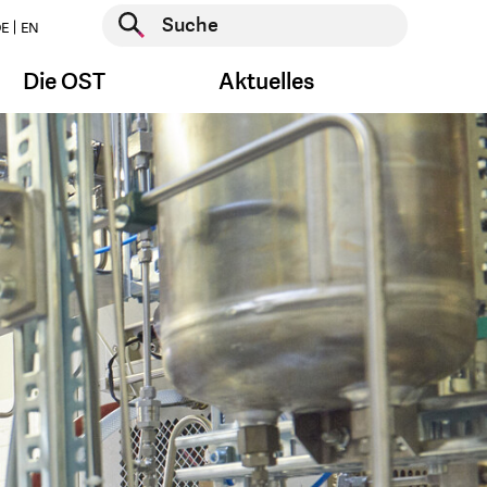
Suche starten
E
EN
Suche starten
Die OST
Aktuelles