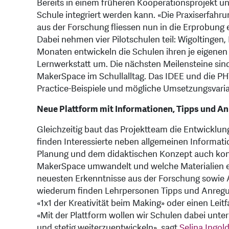
Bereits in einem früheren Kooperationsprojekt u
Schule integriert werden kann. «Die Praxiserfahr
aus der Forschung fliessen nun in die Erprobung e
Dabei nehmen vier Pilotschulen teil: Wigoltinge
Monaten entwickeln die Schulen ihren je eigene
Lernwerkstatt um. Die nächsten Meilensteine sind
MakerSpace im Schullalltag. Das IDEE und die P
Practice-Beispiele und mögliche Umsetzungsvaria
Neue Plattform mit Informationen, Tipps und A
Gleichzeitig baut das Projektteam die Entwicklu
finden Interessierte neben allgemeinen Informa
Planung und dem didaktischen Konzept auch kon
MakerSpace umwandelt und welche Materialien es 
neuesten Erkenntnisse aus der Forschung sowie A
wiederum finden Lehrpersonen Tipps und Anregun
«1x1 der Kreativität beim Making» oder einen Lei
«Mit der Plattform wollen wir Schulen dabei unte
und stetig weiterzuentwickeln», sagt
Selina Ingol