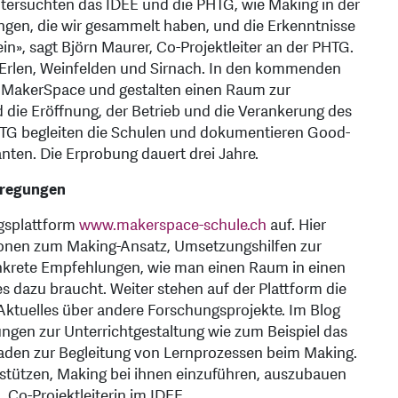
ntersuchten das IDEE und die PHTG, wie Making in der
ungen, die wir gesammelt haben, und die Erkenntnisse
in», sagt Björn Maurer, Co-Projektleiter an der PHTG.
n, Erlen, Weinfelden und Sirnach. In den kommenden
n MakerSpace und gestalten einen Raum zur
 die Eröffnung, der Betrieb und die Verankerung des
HTG begleiten die Schulen und dokumentieren Good-
nten. Die Erprobung dauert drei Jahre.
nregungen
ngsplattform
www.makerspace-schule.ch
auf. Hier
tionen zum Making-Ansatz, Umsetzungshilfen zur
krete Empfehlungen, wie man einen Raum in einen
dazu braucht. Weiter stehen auf der Plattform die
ktuelles über andere Forschungsprojekte. Im Blog
gen zur Unterrichtgestaltung wie zum Beispiel das
tfaden zur Begleitung von Lernprozessen beim Making.
rstützen, Making bei ihnen einzuführen, auszubauen
d
, Co-Projektleiterin im IDEE.