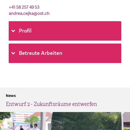
+41 58 257 49 53
andrea.cejka
@
ost.ch
Profil
Betreute Arbeiten
News
Entwurf 2 - Zukunftsräume entwerfen